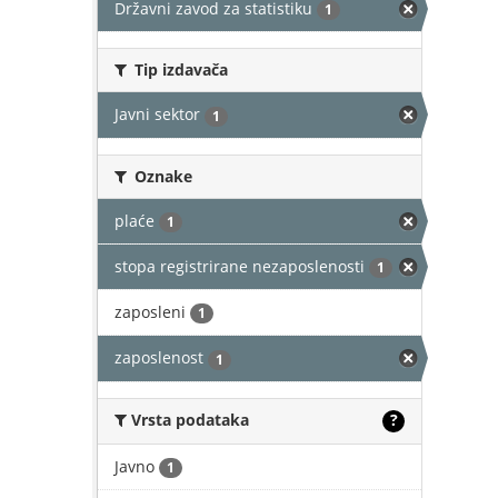
Državni zavod za statistiku
1
Tip izdavača
Javni sektor
1
Oznake
plaće
1
stopa registrirane nezaposlenosti
1
zaposleni
1
zaposlenost
1
Vrsta podataka
?
Javno
1