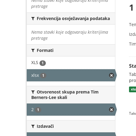
Nema stavki koje odgovaraju kriterijima
1
pretrage
Frekvencija osvježavanja podataka
Te
Nema stavki koje odgovaraju kriterijima
Izd
pretrage
Tim
Formati
XLS
1
St
Tab
xlsx
1
pro
xl
Otvorenost skupa prema Tim
Berners-Lee skali
2
1
Tako
Izdavači