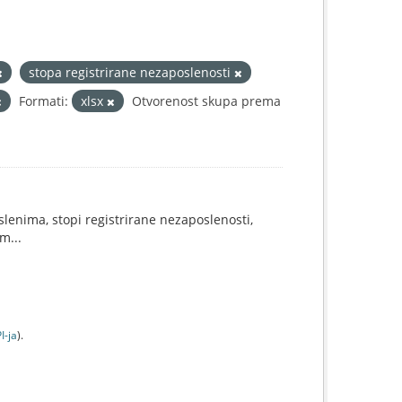
stopa registrirane nezaposlenosti
Formati:
xlsx
Otvorenost skupa prema
lenima, stopi registrirane nezaposlenosti,
m...
I-jа
).