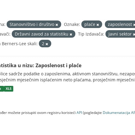
ma:
Stanovništvo i društvo
Oznake:
plaće
zaposlenost
avači:
Državni zavod za statistiku
Tip Izdavača:
Javni sektor
 Berners-Lee skali:
2
atistika u nizu: Zaposlenost i plaće
lice sadrže podatke o zaposlenima, aktivnom stanovništvu, nezapos
sječnim mjesečnim isplaćenim neto plaćama, prosječnim mjesečni
sx
XLS
đer možete pristupiti ovom registru koristeći
API
(pogledajte
Dokumenаtаcijа AP