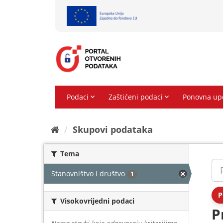
Preskoči
na
sadržaj
Skupovi podаtаkа
Tema
Stanovništvo i društvo
1
P
Visokovrijedni podaci
P