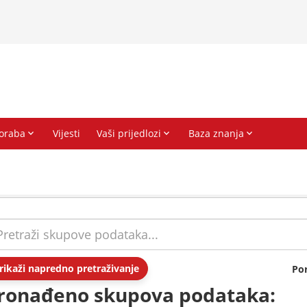
rikaži napredno pretraživanje
Po
ronađeno skupova podataka: