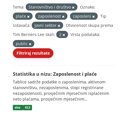
Tema:
Stanovništvo i društvo
Oznake:
plaće
zaposlenost
zaposleni
Tip
Izdavača:
Javni sektor
Otvorenost skupa prema
Tim Berners-Lee skali:
2
Vrsta podataka:
public
Filtriraj rezultate
Statistika u nizu: Zaposlenost i plaće
Tablice sadrže podatke o zaposlenima, aktivnom
stanovništvu, nezaposlenima, stopi registrirane
nezaposlenosti, prosječnim mjesečnim isplaćenim
neto plaćama, prosječnim mjesečnim...
xlsx
XLS