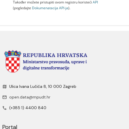
Također možete pristupiti ovom registru koristeći
API
(pogledajte
Dokumenаtаcijа API-jа
).