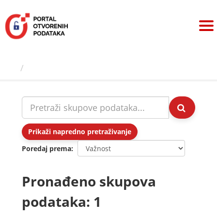
Preskoči
na
sadržaj
Skupovi podаtаkа
Prikaži napredno pretraživanje
Poredaj prema
Pronađeno skupova
podataka: 1