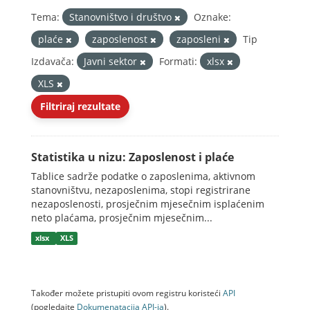
Tema:
Stanovništvo i društvo
Oznake:
plaće
zaposlenost
zaposleni
Tip
Izdavača:
Javni sektor
Formati:
xlsx
XLS
Filtriraj rezultate
Statistika u nizu: Zaposlenost i plaće
Tablice sadrže podatke o zaposlenima, aktivnom
stanovništvu, nezaposlenima, stopi registrirane
nezaposlenosti, prosječnim mjesečnim isplaćenim
neto plaćama, prosječnim mjesečnim...
xlsx
XLS
Također možete pristupiti ovom registru koristeći
API
(pogledajte
Dokumenаtаcijа API-jа
).