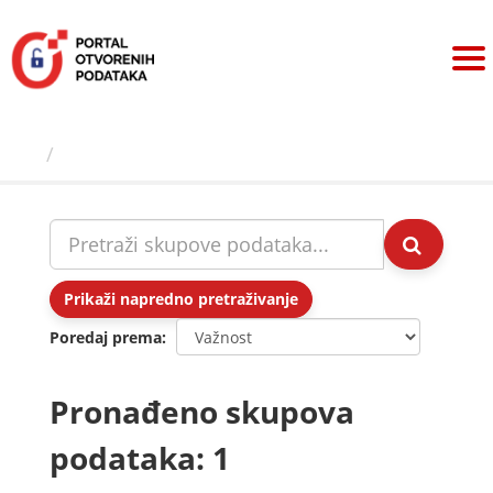
Preskoči
na
sadržaj
Skupovi podаtаkа
Prikaži napredno pretraživanje
Poredaj prema
Pronađeno skupova
podataka: 1