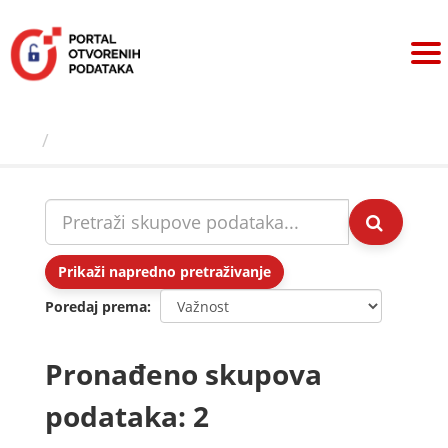
Preskoči
na
sadržaj
Skupovi podаtаkа
Prikaži napredno pretraživanje
Poredaj prema
Pronađeno skupova
podataka: 2