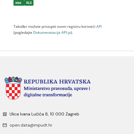
xlsx
XLS
Također možete pristupiti ovom registru koristeći
API
(pogledajte
Dokumenаtаcijа API-jа
).