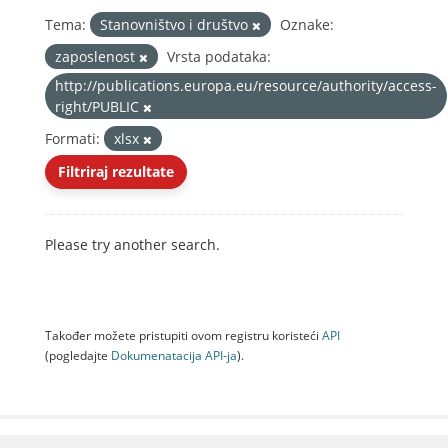
Tema:
Stanovništvo i društvo
Oznake:
zaposlenost
Vrsta podataka:
http://publications.europa.eu/resource/authority/access-
right/PUBLIC
Formati:
xlsx
Filtriraj rezultate
Please try another search.
Također možete pristupiti ovom registru koristeći
API
(pogledajte
Dokumenаtаcijа API-jа
).