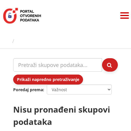
Preskoči
na
sadržaj
Skupovi podаtаkа
Prikaži napredno pretraživanje
Poredaj prema
Nisu pronađeni skupovi
podataka