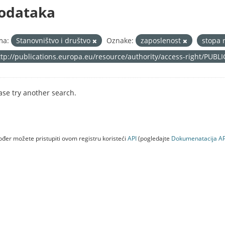
odataka
ma:
Stanovništvo i društvo
Oznake:
zaposlenost
stopa 
ttp://publications.europa.eu/resource/authority/access-right/PUBL
ase try another search.
đer možete pristupiti ovom registru koristeći
API
(pogledajte
Dokumenаtаcijа AP