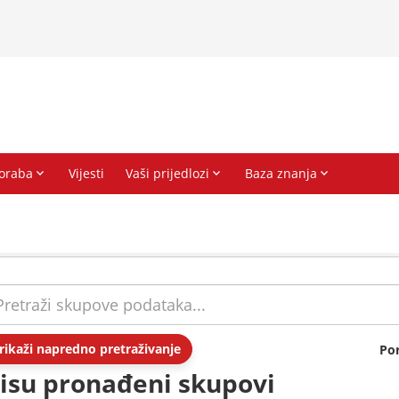
rikaži napredno pretraživanje
Po
isu pronađeni skupovi