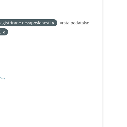
registrirane nezaposlenosti
Vrsta podataka:
IC
I-jа
).