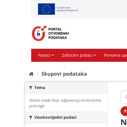
Preskoči
na
sadržaj
Skupovi podаtаkа
Tema
Nema stavki koje odgovaraju kriterijima
pretrage
P
Visokovrijedni podaci
N