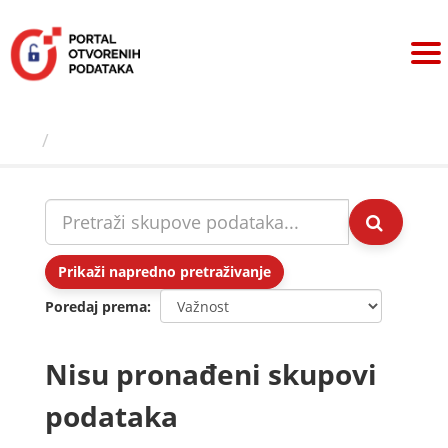
Preskoči
na
sadržaj
Skupovi podаtаkа
Prikaži napredno pretraživanje
Poredaj prema
Nisu pronađeni skupovi
podataka