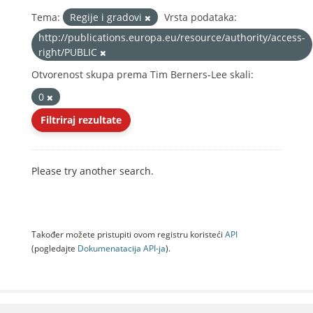
Tema:
Regije i gradovi
Vrsta podataka:
http://publications.europa.eu/resource/authority/access-
right/PUBLIC
Otvorenost skupa prema Tim Berners-Lee skali:
0
Filtriraj rezultate
Please try another search.
Također možete pristupiti ovom registru koristeći
API
(pogledajte
Dokumenаtаcijа API-jа
).