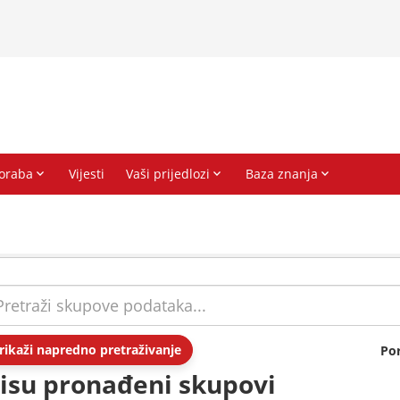
rikaži napredno pretraživanje
Po
isu pronađeni skupovi