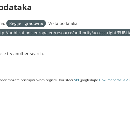
odataka
ma:
Regije i gradovi
Vrsta podataka:
ttp://publications.europa.eu/resource/authority/access-right/PUBL
ase try another search.
đer možete pristupiti ovom registru koristeći
API
(pogledajte
Dokumenаtаcijа AP