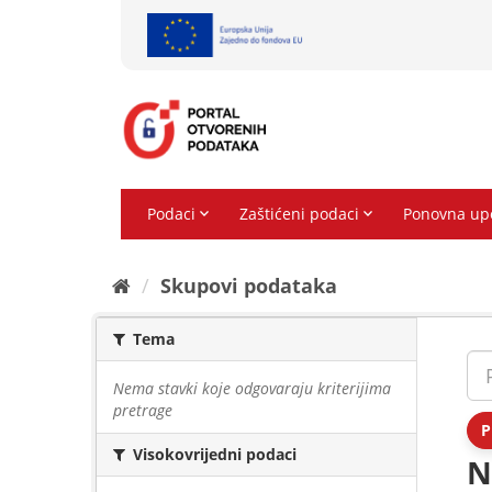
Preskoči
na
sadržaj
Skupovi podаtаkа
Tema
Nema stavki koje odgovaraju kriterijima
pretrage
P
Visokovrijedni podaci
N