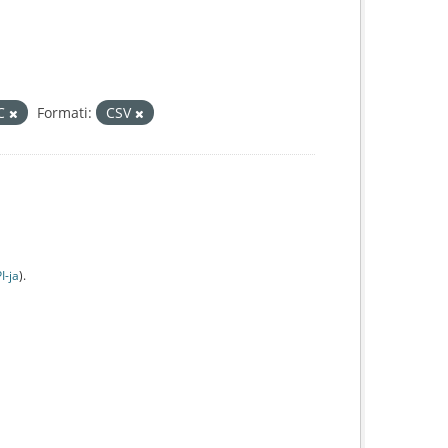
IC
Formati:
CSV
I-jа
).