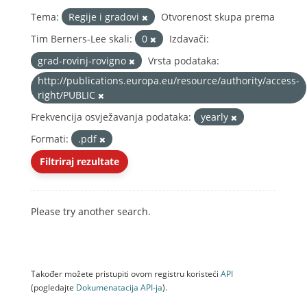
Tema:
Regije i gradovi
Otvorenost skupa prema
Tim Berners-Lee skali:
0
Izdavači:
grad-rovinj-rovigno
Vrsta podataka:
http://publications.europa.eu/resource/authority/access-
right/PUBLIC
Frekvencija osvježavanja podataka:
yearly
Formati:
.pdf
Filtriraj rezultate
Please try another search.
Također možete pristupiti ovom registru koristeći
API
(pogledajte
Dokumenаtаcijа API-jа
).