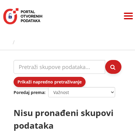
Preskoči
na
sadržaj
Skupovi podаtаkа
Prikaži napredno pretraživanje
Poredaj prema
Nisu pronađeni skupovi
podataka