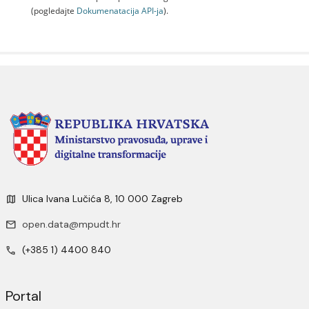
(pogledajte
Dokumenаtаcijа API-jа
).