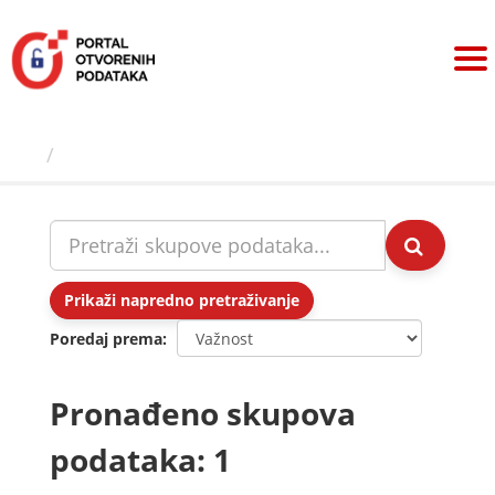
Preskoči
na
sadržaj
Skupovi podаtаkа
Prikaži napredno pretraživanje
Poredaj prema
Pronađeno skupova
podataka: 1