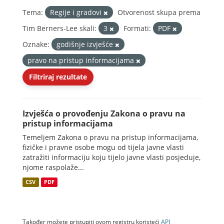
Tema:
Regije i gradovi
Otvorenost skupa prema
Tim Berners-Lee skali:
3
Formati:
PDF
Oznake:
godišnje izvješće
pravo na pristup informacijama
Filtriraj rezultate
Izvješća o provođenju Zakona o pravu na
pristup informacijama
Temeljem Zakona o pravu na pristup informacijama,
fizičke i pravne osobe mogu od tijela javne vlasti
zatražiti informaciju koju tijelo javne vlasti posjeduje,
njome raspolaže...
CSV
PDF
Također možete pristupiti ovom registru koristeći
API