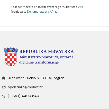
Također možete pristupiti ovom registru koristeći
API
(pogledajte
Dokumenаtаcijа API-jа
).