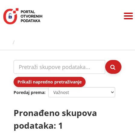
Preskoči
na
sadržaj
Skupovi podаtаkа
Prikaži napredno pretraživanje
Poredaj prema
Pronađeno skupova
podataka: 1