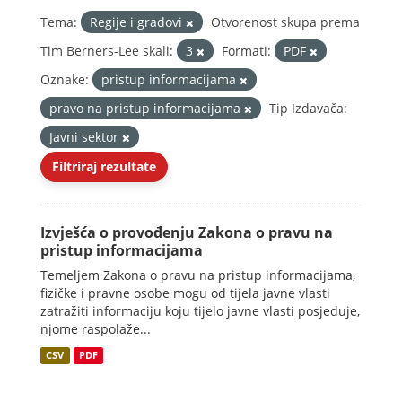
Tema:
Regije i gradovi
Otvorenost skupa prema
Tim Berners-Lee skali:
3
Formati:
PDF
Oznake:
pristup informacijama
pravo na pristup informacijama
Tip Izdavača:
Javni sektor
Filtriraj rezultate
Izvješća o provođenju Zakona o pravu na
pristup informacijama
Temeljem Zakona o pravu na pristup informacijama,
fizičke i pravne osobe mogu od tijela javne vlasti
zatražiti informaciju koju tijelo javne vlasti posjeduje,
njome raspolaže...
CSV
PDF