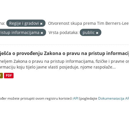
ma:
Regije i gradovi
Otvorenost skupa prema Tim Berners-Lee 
ristup informacijama
Vrsta podataka:
public
vješća o provođenju Zakona o pravu na pristup informac
eljem Zakona o pravu na pristup informacijama, fizičke i pravne oso
ormaciju koju tijelo javne vlasti posjeduje, njome raspolaže...
V
PDF
đer možete pristupiti ovom registru koristeći
API
(pogledajte
Dokumenаtаcijа AP