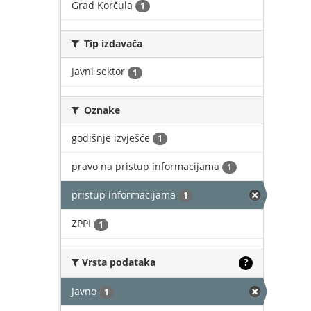
Grad Korčula
1
Tip izdavača
Javni sektor
1
Oznake
godišnje izvješće
1
pravo na pristup informacijama
1
pristup informacijama
1
ZPPI
1
Vrsta podataka
?
Javno
1