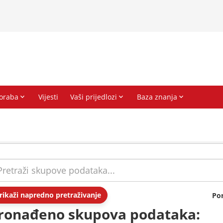
rikaži napredno pretraživanje
Po
ronađeno skupova podataka: