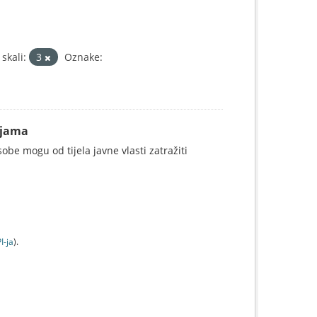
skali:
3
Oznake:
ijama
be mogu od tijela javne vlasti zatražiti
I-jа
).