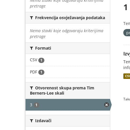
Nema stavki koje odgovaraju kriterijima
1
pretrage
Frekvencija osvježavanja podataka
Te
Nema stavki koje odgovaraju kriterijima
p
pretrage
Formati
Iz
CSV
1
Tem
inf
PDF
1
CS
Otvorenost skupa prema Tim
Berners-Lee skali
Tako
3
1
Izdavači