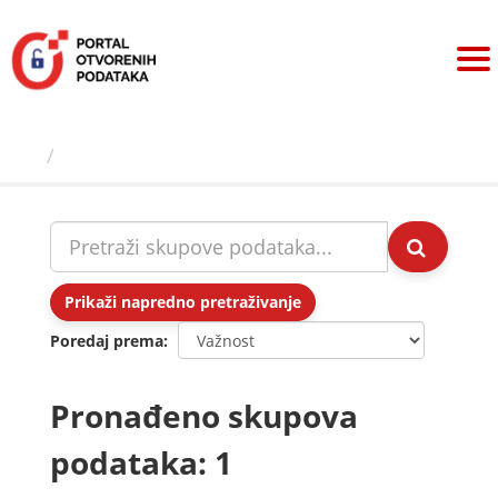
Preskoči
na
sadržaj
Skupovi podаtаkа
Prikaži napredno pretraživanje
Poredaj prema
Pronađeno skupova
podataka: 1