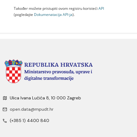
Također možete pristupiti ovom registru koristeći
API
(pogledajte
Dokumenаtаcijа API-jа
).