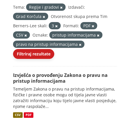
Tema:
Regije i gradovi
Izdavači:
Grad Korčula
Otvorenost skupa prema Tim
Berners-Lee skali:
3
Formati:
PDF
CSV
Oznake:
pristup informacijama
pravo na pristup informacijama
Filtriraj rezultate
Izvješća o provođenju Zakona o pravu na
pristup informacijama
Temeljem Zakona o pravu na pristup informacijama,
fizičke i pravne osobe mogu od tijela javne vlasti
zatražiti informaciju koju tijelo javne vlasti posjeduje,
njome raspolaže...
CSV
PDF