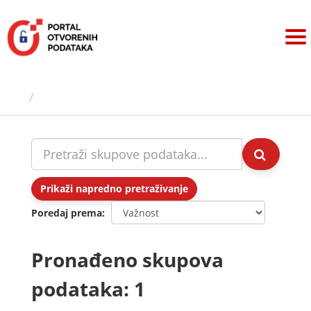
Preskoči
na
sadržaj
Skupovi podаtаkа
Prikaži napredno pretraživanje
Poredaj prema
Pronađeno skupova
podataka: 1