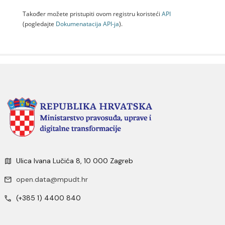
Također možete pristupiti ovom registru koristeći
API
(pogledajte
Dokumenаtаcijа API-jа
).