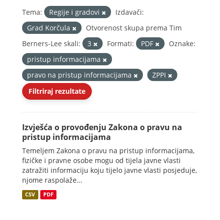
Tema:
Regije i gradovi
Izdavači:
Grad Korčula
Otvorenost skupa prema Tim
Berners-Lee skali:
3
Formati:
PDF
Oznake:
pristup informacijama
pravo na pristup informacijama
ZPPI
Filtriraj rezultate
Izvješća o provođenju Zakona o pravu na
pristup informacijama
Temeljem Zakona o pravu na pristup informacijama,
fizičke i pravne osobe mogu od tijela javne vlasti
zatražiti informaciju koju tijelo javne vlasti posjeduje,
njome raspolaže...
CSV
PDF