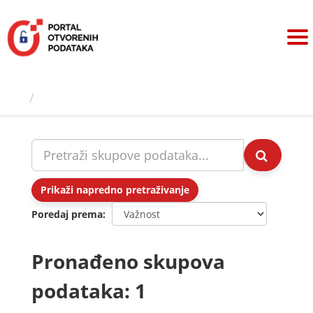
Preskoči
na
sadržaj
Skupovi podаtаkа
Prikaži napredno pretraživanje
Poredaj prema
Pronađeno skupova
podataka: 1