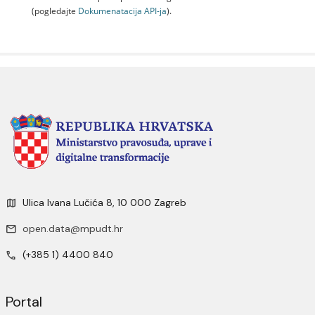
(pogledajte
Dokumenаtаcijа API-jа
).