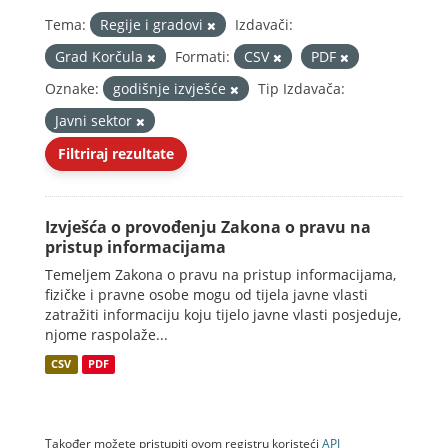
Tema:
Regije i gradovi
Izdavači:
Grad Korčula
Formati:
CSV
PDF
Oznake:
godišnje izvješće
Tip Izdavača:
Javni sektor
Filtriraj rezultate
Izvješća o provođenju Zakona o pravu na
pristup informacijama
Temeljem Zakona o pravu na pristup informacijama,
fizičke i pravne osobe mogu od tijela javne vlasti
zatražiti informaciju koju tijelo javne vlasti posjeduje,
njome raspolaže...
CSV
PDF
Također možete pristupiti ovom registru koristeći
API