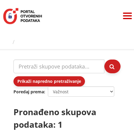
Preskoči
na
sadržaj
Skupovi podаtаkа
Prikaži napredno pretraživanje
Poredaj prema
Pronađeno skupova
podataka: 1