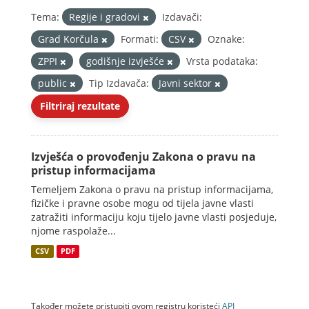
Tema:
Regije i gradovi
Izdavači:
Grad Korčula
Formati:
CSV
Oznake:
ZPPI
godišnje izvješće
Vrsta podataka:
public
Tip Izdavača:
Javni sektor
Filtriraj rezultate
Izvješća o provođenju Zakona o pravu na
pristup informacijama
Temeljem Zakona o pravu na pristup informacijama,
fizičke i pravne osobe mogu od tijela javne vlasti
zatražiti informaciju koju tijelo javne vlasti posjeduje,
njome raspolaže...
CSV
PDF
Također možete pristupiti ovom registru koristeći
API