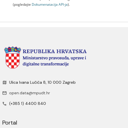
(pogledajte
Dokumenаtаcijа API-jа
).