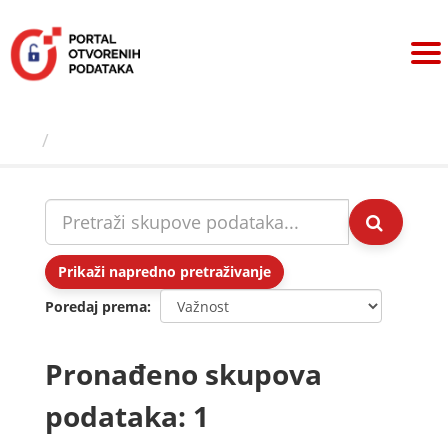
Preskoči
na
sadržaj
Skupovi podаtаkа
Prikaži napredno pretraživanje
Poredaj prema
Pronađeno skupova
podataka: 1