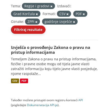
Tema:
Regije i gradovi
Izdavači:
Grad Korčula
Formati:
CSV
PDF
Oznake:
ZPPI
godišnje izvješće
Filtriraj rezultate
Izvješća o provođenju Zakona o pravu na
pristup informacijama
Temeljem Zakona o pravu na pristup informacijama,
fizičke i pravne osobe mogu od tijela javne vlasti
zatražiti informaciju koju tijelo javne vlasti posjeduje,
njome raspolaže...
CSV
PDF
Također možete pristupiti ovom registru koristeći
API
(pogledajte
Dokumenаtаcijа API-jа
).