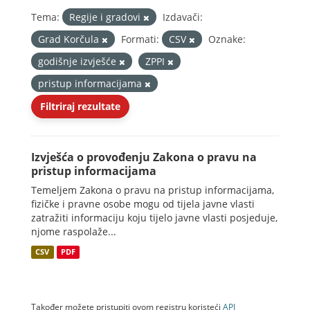
Tema:
Regije i gradovi
Izdavači:
Grad Korčula
Formati:
CSV
Oznake:
godišnje izvješće
ZPPI
pristup informacijama
Filtriraj rezultate
Izvješća o provođenju Zakona o pravu na
pristup informacijama
Temeljem Zakona o pravu na pristup informacijama,
fizičke i pravne osobe mogu od tijela javne vlasti
zatražiti informaciju koju tijelo javne vlasti posjeduje,
njome raspolaže...
CSV
PDF
Također možete pristupiti ovom registru koristeći
API