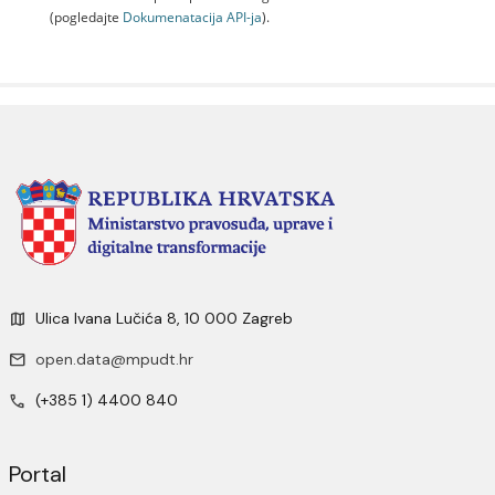
(pogledajte
Dokumenаtаcijа API-jа
).