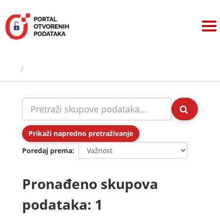
Preskoči
na
sadržaj
Skupovi podаtаkа
Prikaži napredno pretraživanje
Poredaj prema
Pronađeno skupova
podataka: 1