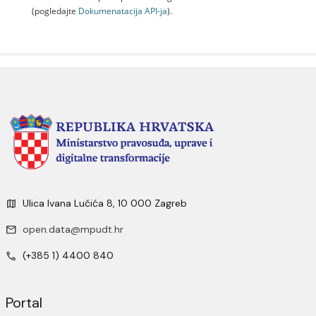
(pogledajte
Dokumenаtаcijа API-jа
).