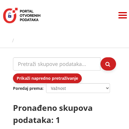
Preskoči
na
sadržaj
Skupovi podаtаkа
Prikaži napredno pretraživanje
Poredaj prema
Pronađeno skupova
podataka: 1