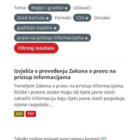
Tema:
Regije i gradovi
Izdavači:
Grad Korčula
Formati:
CSV
Oznake:
godišnje izvješće
pravo na pristup informacijama
Filtriraj rezultate
Izvješća o provođenju Zakona o pravu na
pristup informacijama
Temeljem Zakona o pravu na pristup informacijama,
fizičke i pravne osobe mogu od tijela javne vlasti
zatražiti informaciju koju tijelo javne vlasti posjeduje,
njome raspolaže...
CSV
PDF
Također možete pristupiti ovom registru koristeći
API