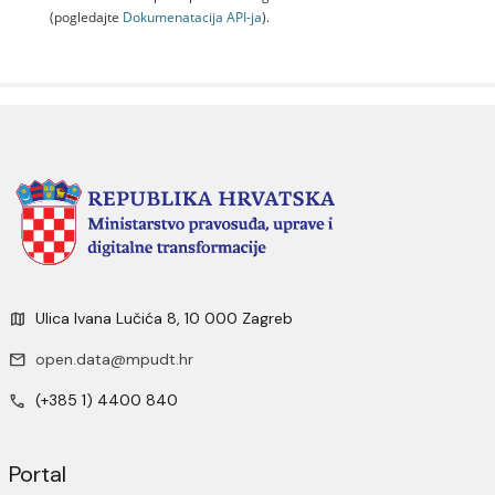
(pogledajte
Dokumenаtаcijа API-jа
).