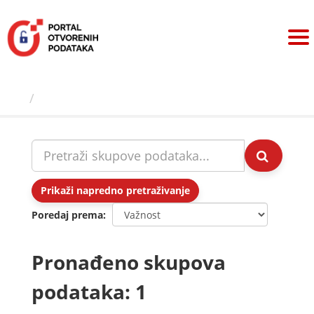
Preskoči
na
sadržaj
Skupovi podаtаkа
Prikaži napredno pretraživanje
Poredaj prema
Pronađeno skupova
podataka: 1