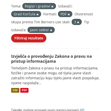
Tema:
Regije i gradovi
Izdavači:
Grad Korčula
Formati:
PDF
Otvorenost
skupa prema Tim Berners-Lee skali:
3
Tip
Izdavača:
Javni sektor
Filtriraj rezultate
Izvješća o provođenju Zakona o pravu na
pristup informacijama
Temeljem Zakona o pravu na pristup informacijama,
fizičke i pravne osobe mogu od tijela javne vlasti
zatražiti informaciju koju tijelo javne vlasti posjeduje,
njome raspolaže...
CSV
PDF
Također možete pristupiti ovom registru koristeći
API