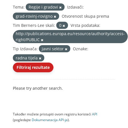
Tema:
Regije i gradovi
Izdavači:
grad-rovinj-rovigno
Otvorenost skupa prema
Tim Berners-Lee skali:
0
Vrsta podataka:
http://publications.europa.eu/resource/authority/access-
right/PUBLIC
Tip Izdavača:
Javni sektor
Oznake:
radna tijela
Filtriraj rezultate
Please try another search.
Također možete pristupiti ovom registru koristeći
API
(pogledajte
Dokumenаtаcijа API-jа
).