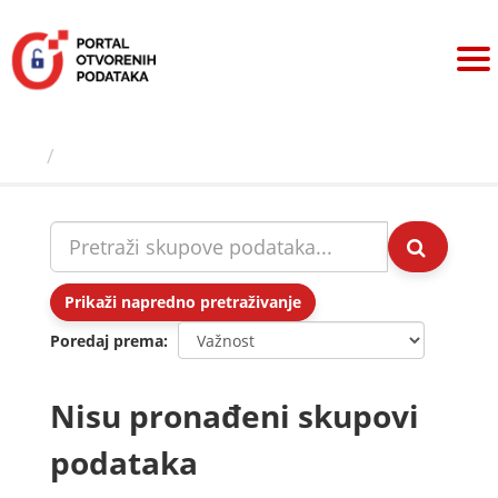
Preskoči
na
sadržaj
Skupovi podаtаkа
Prikaži napredno pretraživanje
Poredaj prema
Nisu pronađeni skupovi
podataka