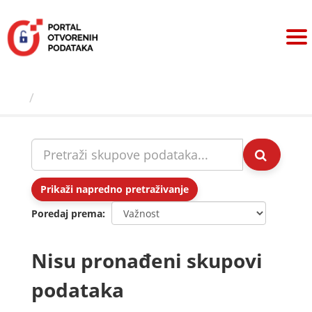
Preskoči
na
sadržaj
Skupovi podаtаkа
Prikaži napredno pretraživanje
Poredaj prema
Nisu pronađeni skupovi
podataka