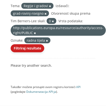
Tema:
Regije i gradovi
Izdavači:
grad-rovinj-rovigno
Otvorenost skupa prema
Tim Berners-Lee skali:
0
Vrsta podataka:
http://publications.europa.eu/resource/authority/access-
right/PUBLIC
Oznake:
radna tijela
Filtriraj rezultate
Please try another search.
Također možete pristupiti ovom registru koristeći
API
(pogledajte
Dokumenаtаcijа API-jа
).