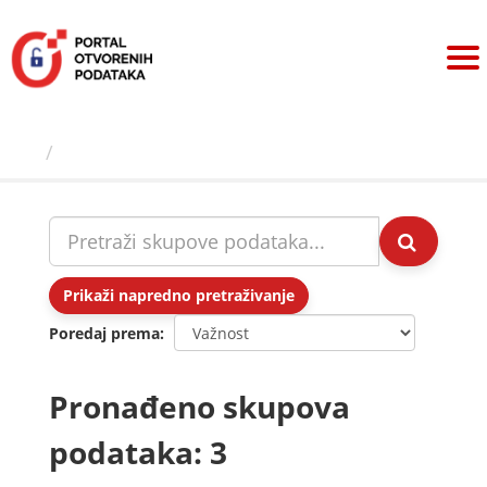
Preskoči
na
sadržaj
Skupovi podаtаkа
Prikaži napredno pretraživanje
Poredaj prema
Pronađeno skupova
podataka: 3