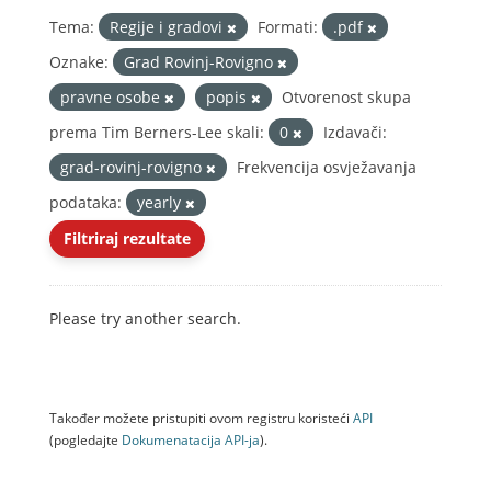
Tema:
Regije i gradovi
Formati:
.pdf
Oznake:
Grad Rovinj-Rovigno
pravne osobe
popis
Otvorenost skupa
prema Tim Berners-Lee skali:
0
Izdavači:
grad-rovinj-rovigno
Frekvencija osvježavanja
podataka:
yearly
Filtriraj rezultate
Please try another search.
Također možete pristupiti ovom registru koristeći
API
(pogledajte
Dokumenаtаcijа API-jа
).