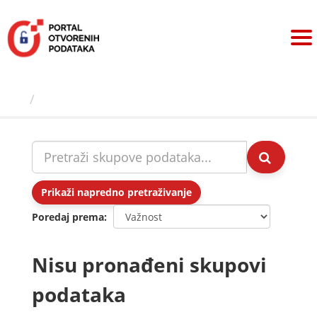
Preskoči
na
sadržaj
Skupovi podаtаkа
Prikaži napredno pretraživanje
Poredaj prema
Nisu pronađeni skupovi
podataka