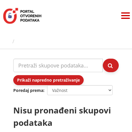
Preskoči
na
sadržaj
Skupovi podаtаkа
Prikaži napredno pretraživanje
Poredaj prema
Nisu pronađeni skupovi
podataka