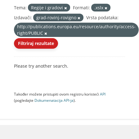
Tema:
Regije i gradovi
Formati:
.xslx
Izdavači:
grad-rovinj-rovigno
Vrsta podataka:
http://publications.europa.eu/resource/authority/access-
right/PUBLIC
Filtriraj rezultate
Please try another search.
Također možete pristupiti ovom registru koristeći
API
(pogledajte
Dokumenаtаcijа API-jа
).