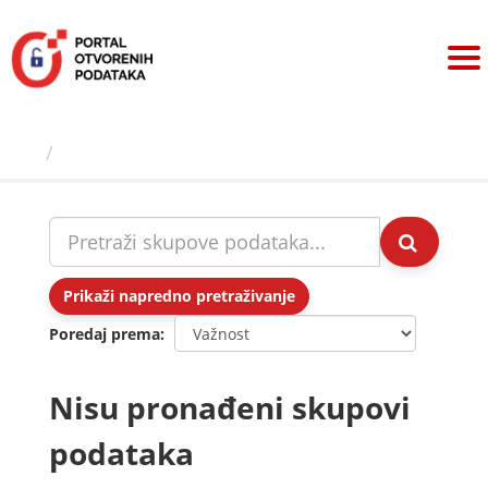
Preskoči
na
sadržaj
Skupovi podаtаkа
Prikaži napredno pretraživanje
Poredaj prema
Nisu pronađeni skupovi
podataka