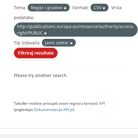
Tema:
Regije i gradovi
Formati:
CSV
Vrsta
podataka:
http://publications.europa.eu/resource/authority/access-
right/PUBLIC
Tip Izdavača:
Javni sektor
Filtriraj rezultate
Please try another search.
Također možete pristupiti ovom registru koristeći
API
(pogledajte
Dokumenаtаcijа API-jа
).