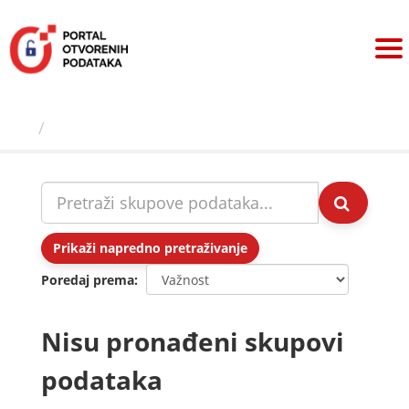
Preskoči
na
sadržaj
Skupovi podаtаkа
Prikaži napredno pretraživanje
Poredaj prema
Nisu pronađeni skupovi
podataka