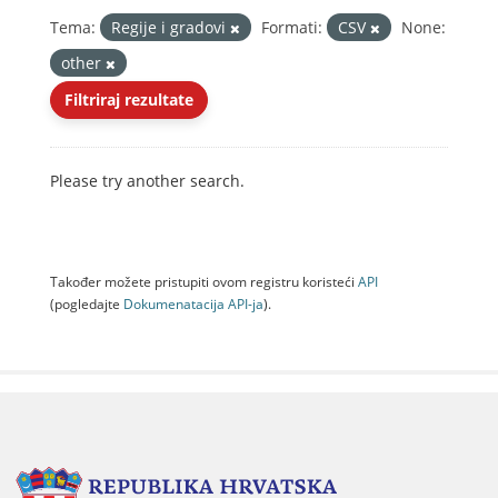
Tema:
Regije i gradovi
Formati:
CSV
None:
other
Filtriraj rezultate
Please try another search.
Također možete pristupiti ovom registru koristeći
API
(pogledajte
Dokumenаtаcijа API-jа
).