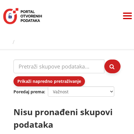
Preskoči
na
sadržaj
Skupovi podаtаkа
Prikaži napredno pretraživanje
Poredaj prema
Nisu pronađeni skupovi
podataka