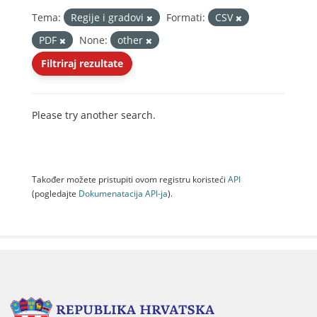
Tema:
Regije i gradovi
Formati:
CSV
PDF
None:
other
Filtriraj rezultate
Please try another search.
Također možete pristupiti ovom registru koristeći
API
(pogledajte
Dokumenаtаcijа API-jа
).