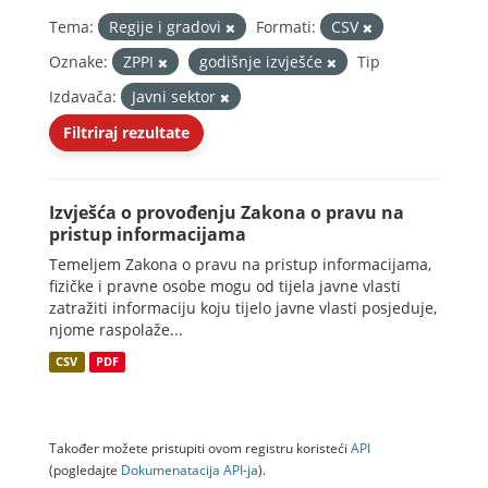
Tema:
Regije i gradovi
Formati:
CSV
Oznake:
ZPPI
godišnje izvješće
Tip
Izdavača:
Javni sektor
Filtriraj rezultate
Izvješća o provođenju Zakona o pravu na
pristup informacijama
Temeljem Zakona o pravu na pristup informacijama,
fizičke i pravne osobe mogu od tijela javne vlasti
zatražiti informaciju koju tijelo javne vlasti posjeduje,
njome raspolaže...
CSV
PDF
Također možete pristupiti ovom registru koristeći
API
(pogledajte
Dokumenаtаcijа API-jа
).