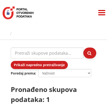
Preskoči
na
sadržaj
Skupovi podаtаkа
Prikaži napredno pretraživanje
Poredaj prema
Pronađeno skupova
podataka: 1