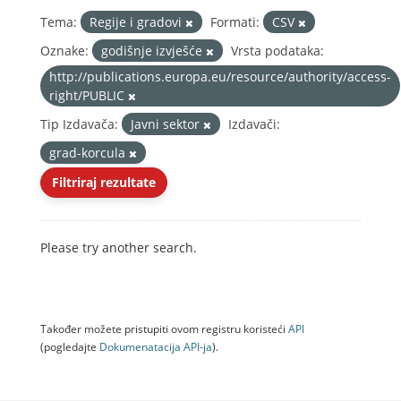
Tema:
Regije i gradovi
Formati:
CSV
Oznake:
godišnje izvješće
Vrsta podataka:
http://publications.europa.eu/resource/authority/access-
right/PUBLIC
Tip Izdavača:
Javni sektor
Izdavači:
grad-korcula
Filtriraj rezultate
Please try another search.
Također možete pristupiti ovom registru koristeći
API
(pogledajte
Dokumenаtаcijа API-jа
).