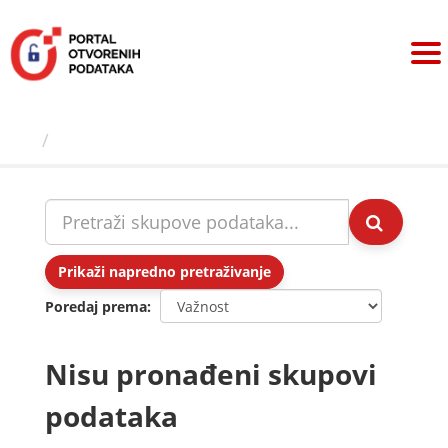
Preskoči
na
sadržaj
Skupovi podаtаkа
Prikaži napredno pretraživanje
Poredaj prema
Nisu pronađeni skupovi
podataka