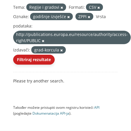
Tema:
Regije i gradovi
Formati:
CSV
Oznake:
godišnje izvješće
ZPPI
Vrsta
podataka:
http://publications.europa.eu/resource/authority/access-
right/PUBLIC
Izdavači:
grad-korcula
Filtriraj rezultate
Please try another search.
Također možete pristupiti ovom registru koristeći
API
(pogledajte
Dokumenаtаcijа API-jа
).