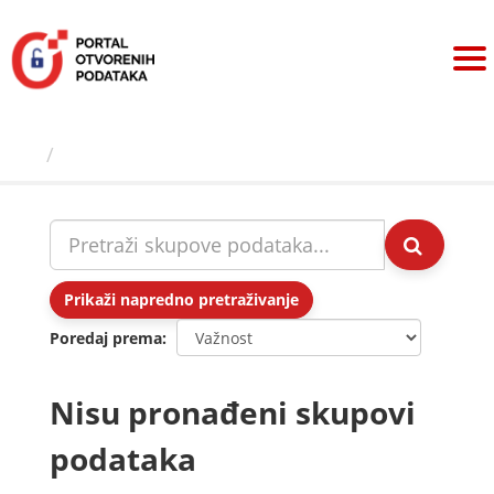
Preskoči
na
sadržaj
Skupovi podаtаkа
Prikaži napredno pretraživanje
Poredaj prema
Nisu pronađeni skupovi
podataka