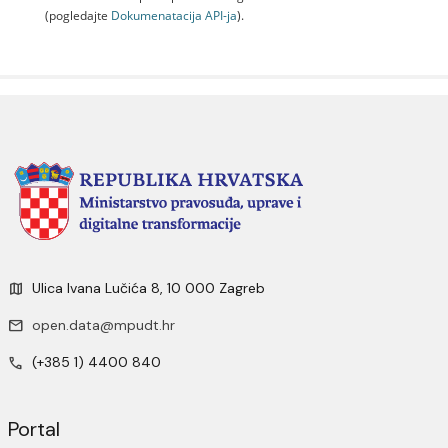
(pogledajte
Dokumenаtаcijа API-jа
).