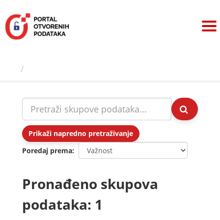
Preskoči
na
sadržaj
Skupovi podаtаkа
Prikaži napredno pretraživanje
Poredaj prema
Pronađeno skupova
podataka: 1