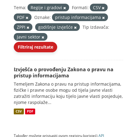
Tema:
Regije i gradovi
Formati:
CSV
PDF
Oznake:
pristup informacijama
ZPPI
godišnje izvješće
Tip Izdavača:
Javni sektor
Filtriraj rezultate
Izvješća o provođenju Zakona o pravu na
pristup informacijama
Temeljem Zakona o pravu na pristup informacijama,
fizičke i pravne osobe mogu od tijela javne vlasti
zatražiti informaciju koju tijelo javne vlasti posjeduje,
njome raspolaže...
CSV
PDF
Također možete pristupiti ovom registru koristeći
API