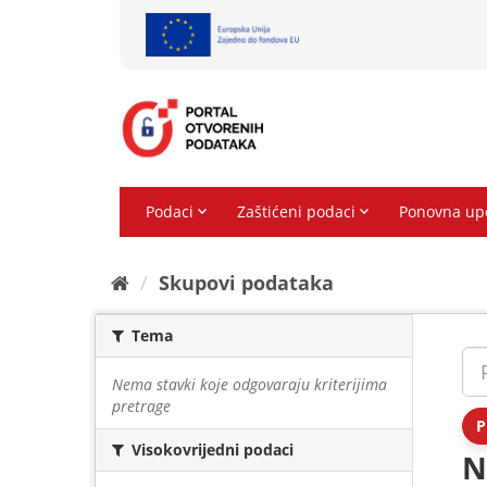
Preskoči
na
sadržaj
Skupovi podаtаkа
Tema
Nema stavki koje odgovaraju kriterijima
pretrage
P
Visokovrijedni podaci
N