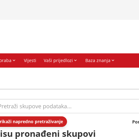
rikaži napredno pretraživanje
Po
isu pronađeni skupovi