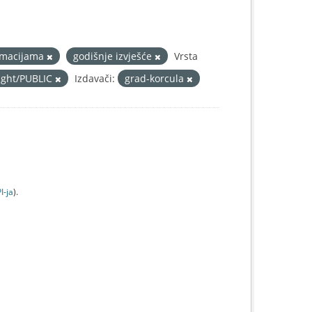
ormacijama
godišnje izvješće
Vrsta
right/PUBLIC
Izdavači:
grad-korcula
I-jа
).