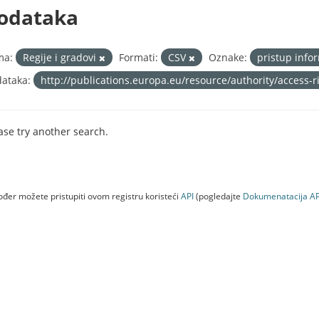
odataka
ma:
Regije i gradovi
Formati:
CSV
Oznake:
pristup inf
ataka:
http://publications.europa.eu/resource/authority/access-
ase try another search.
đer možete pristupiti ovom registru koristeći
API
(pogledajte
Dokumenаtаcijа AP