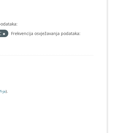
podataka:
IC
Frekvencija osvježavanja podataka:
I-jа
).