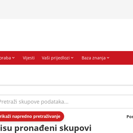
rikaži napredno pretraživanje
Po
isu pronađeni skupovi