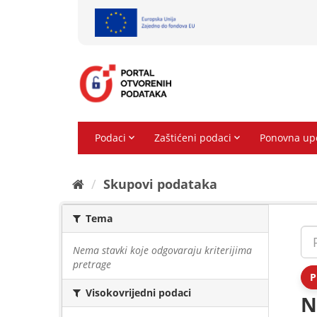
Preskoči
na
sadržaj
Skupovi podаtаkа
Tema
Nema stavki koje odgovaraju kriterijima
pretrage
P
Visokovrijedni podaci
N