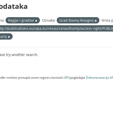
odataka
ma:
Regije i gradovi
Oznake:
Grad Rovinj-Rovigno
Vrsta 
ttp://publications.europa.eu/resource/authority/access-right/PUBL
early
ase try another search.
đer možete pristupiti ovom registru koristeći
API
(pogledajte
Dokumenаtаcijа AP