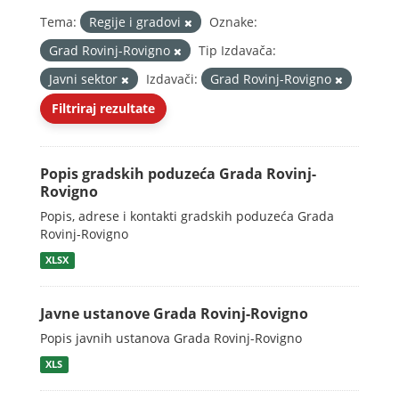
Tema:
Regije i gradovi
Oznake:
Grad Rovinj-Rovigno
Tip Izdavača:
Javni sektor
Izdavači:
Grad Rovinj-Rovigno
Filtriraj rezultate
Popis gradskih poduzeća Grada Rovinj-
Rovigno
Popis, adrese i kontakti gradskih poduzeća Grada
Rovinj-Rovigno
XLSX
Javne ustanove Grada Rovinj-Rovigno
Popis javnih ustanova Grada Rovinj-Rovigno
XLS