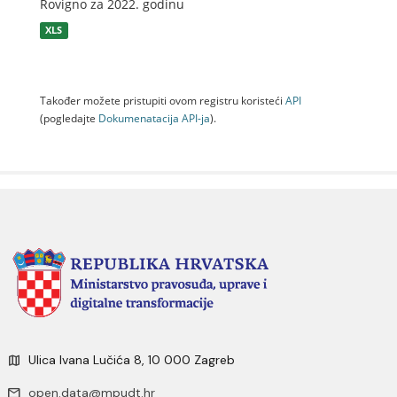
Rovigno za 2022. godinu
XLS
Također možete pristupiti ovom registru koristeći
API
(pogledajte
Dokumenаtаcijа API-jа
).