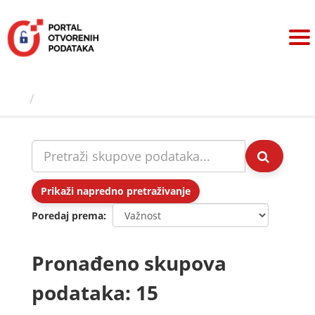
Preskoči
na
sadržaj
Skupovi podаtаkа
Prikaži napredno pretraživanje
Poredaj prema
Pronađeno skupova
podataka: 15