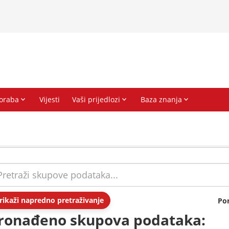
rikaži napredno pretraživanje
Po
ronađeno skupova podataka: