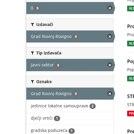
0
9
XL
Izdavači
Pr
Pro
Grad Rovinj-Rovigno
9
XL
Tip izdavača
Pop
Javni sektor
9
Pop
XL
Oznake
Grad Rovinj-Rovigno
9
ST
ST
jedinice lokalne samouprave
2
PD
dječji vrtići
1
gradska poduzeća
Pr
1