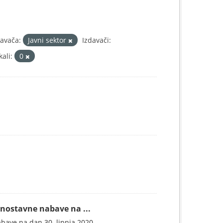
davača:
Javni sektor
Izdavači:
ali:
0
dnostavne nabave na ...
abave na dan 30. lipnja 2020