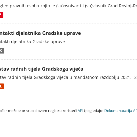
gled pravnih osoba kojih je (su)osnivač ili (su)vlasnik Grad Rovinj-
F
ntakti djelatnika Gradske uprave
takti djelatnika Gradske uprave
C
stav radnih tijela Gradskoga vijeća
tav radnih tijela Gradskoga vijeća u mandatnom razdoblju 2021. -2
L
đer možete pristupiti ovom registru koristeći
API
(pogledajte
Dokumenаtаcijа AP