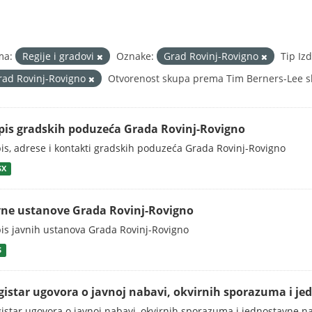
ma:
Regije i gradovi
Oznake:
Grad Rovinj-Rovigno
Tip Iz
rad Rovinj-Rovigno
Otvorenost skupa prema Tim Berners-Lee sk
pis gradskih poduzeća Grada Rovinj-Rovigno
is, adrese i kontakti gradskih poduzeća Grada Rovinj-Rovigno
SX
vne ustanove Grada Rovinj-Rovigno
is javnih ustanova Grada Rovinj-Rovigno
S
gistar ugovora o javnoj nabavi, okvirnih sporazuma i je
istar ugovora o javnoj nabavi, okvirnih sporazuma i jednostavne n