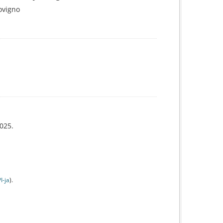
Rovigno
025.
I-jа
).