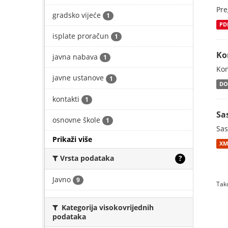
Pre
gradsko vijeće
1
PD
isplate proračun
1
Ko
javna nabava
1
Kon
javne ustanove
1
DO
kontakti
1
Sa
osnovne škole
1
Sas
Prikaži više
XM
Vrsta podataka
?
Javno
9
Tako
Kategorija visokovrijednih
podataka