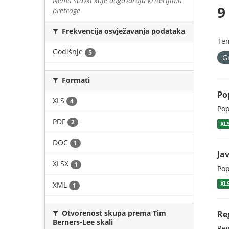
Nema stavki koje odgovaraju kriterijima
9
pretrage
Frekvencija osvježavanja podataka
Te
Godišnje
5
G
Formati
Po
XLS
4
Pop
PDF
2
XL
DOC
1
Ja
XLSX
1
Pop
XML
XL
1
Otvorenost skupa prema Tim
Re
Berners-Lee skali
Reg