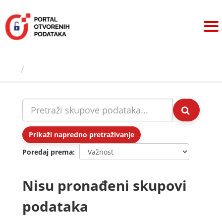
Preskoči
na
sadržaj
Skupovi podаtаkа
Prikaži napredno pretraživanje
Poredaj prema
Nisu pronađeni skupovi
podataka