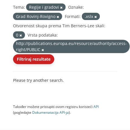
Tema:
Regije i gradovi
Oznake:
Grad Rovinj-Rovigno
Formati:
.xslx
Otvorenost skupa prema Tim Berners-Lee skali:
0
Vrsta podataka:
http://publications.europa.eu/resource/authority/access-
right/PUBLIC
Filtriraj rezultate
Please try another search.
Također možete pristupiti ovom registru koristeći
API
(pogledajte
Dokumenаtаcijа API-jа
).