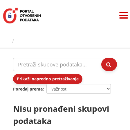
Preskoči
na
sadržaj
Skupovi podаtаkа
Prikaži napredno pretraživanje
Poredaj prema
Nisu pronađeni skupovi
podataka