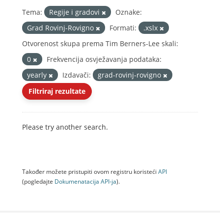
Tema:
Regije i gradovi
Oznake:
Grad Rovinj-Rovigno
Formati:
.xslx
Otvorenost skupa prema Tim Berners-Lee skali:
0
Frekvencija osvježavanja podataka:
yearly
Izdavači:
grad-rovinj-rovigno
Filtriraj rezultate
Please try another search.
Također možete pristupiti ovom registru koristeći
API
(pogledajte
Dokumenаtаcijа API-jа
).