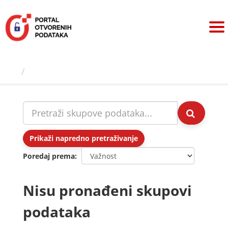
Preskoči
na
sadržaj
Skupovi podаtаkа
Prikaži napredno pretraživanje
Poredaj prema
Nisu pronađeni skupovi
podataka