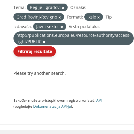
Tema:
Regije i gradovi
Oznake:
Grad Rovinj-Rovigno
Formati:
.xslx
Tip
Izdavača:
Javni sektor
Vrsta podataka:
http://publications.europa.eu/resource/authority/access-
right/PUBLIC
Filtriraj rezultate
Please try another search.
Također možete pristupiti ovom registru koristeći
API
(pogledajte
Dokumenаtаcijа API-jа
).