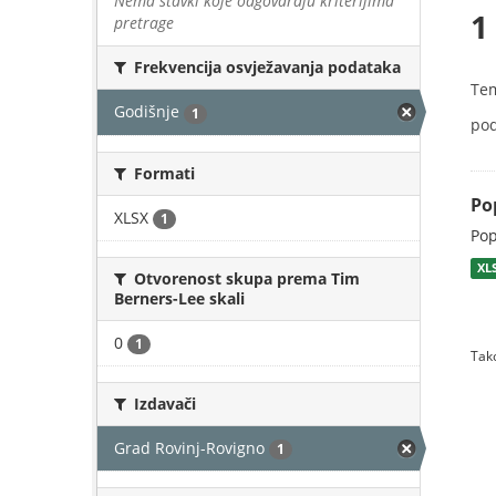
Nema stavki koje odgovaraju kriterijima
1
pretrage
Frekvencija osvježavanja podataka
Te
Godišnje
1
pod
Formati
Po
XLSX
1
Pop
XL
Otvorenost skupa prema Tim
Berners-Lee skali
0
1
Tako
Izdavači
Grad Rovinj-Rovigno
1