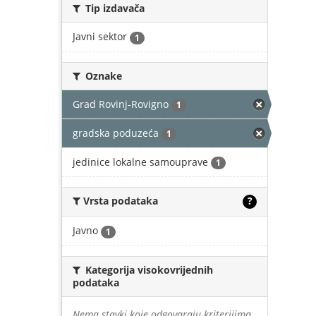
Tip izdavača
Javni sektor
1
Oznake
Grad Rovinj-Rovigno
1
gradska poduzeća
1
jedinice lokalne samouprave
1
Vrsta podataka
?
Javno
1
Kategorija visokovrijednih
podataka
Nema stavki koje odgovaraju kriterijima