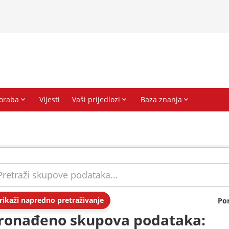
rikaži napredno pretraživanje
Po
ronađeno skupova podataka: