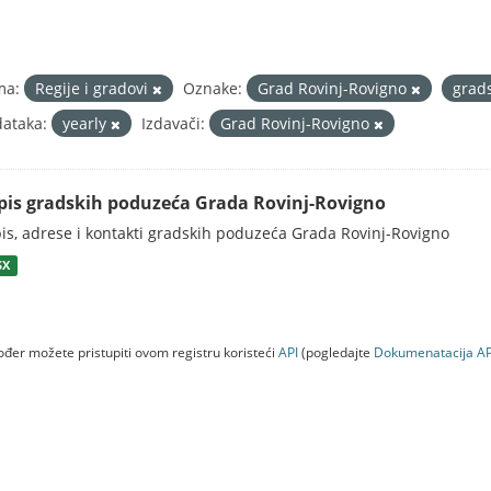
ma:
Regije i gradovi
Oznake:
Grad Rovinj-Rovigno
grad
ataka:
yearly
Izdavači:
Grad Rovinj-Rovigno
pis gradskih poduzeća Grada Rovinj-Rovigno
is, adrese i kontakti gradskih poduzeća Grada Rovinj-Rovigno
SX
đer možete pristupiti ovom registru koristeći
API
(pogledajte
Dokumenаtаcijа AP