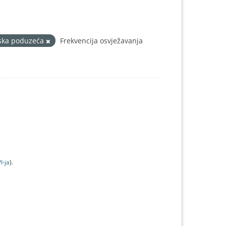
ska poduzeća
Frekvencija osvježavanja
I-jа
).