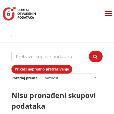
Preskoči
na
sadržaj
Skupovi podаtаkа
Prikaži napredno pretraživanje
Poredaj prema
Nisu pronađeni skupovi
podataka