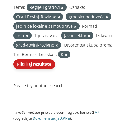
Tema:
Regije i gradovi
Oznake:
Grad Rovinj-Rovigno
gradska poduzeća
jedinice lokalne samouprave
Formati:
.xslx
Tip Izdavača:
Javni sektor
Izdavači:
grad-rovinj-rovigno
Otvorenost skupa prema
Tim Berners-Lee skali:
0
Filtriraj rezultate
Please try another search.
Također možete pristupiti ovom registru koristeći
API
(pogledajte
Dokumenаtаcijа API-jа
).