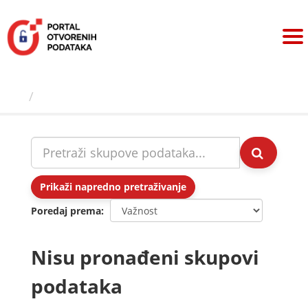
Preskoči
na
sadržaj
Skupovi podаtаkа
Prikaži napredno pretraživanje
Poredaj prema
Nisu pronađeni skupovi
podataka