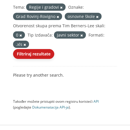
Tema:
Regije i gradovi
Oznake:
Grad Rovinj-Rovigno
osnovne škole
Otvorenost skupa prema Tim Berners-Lee skali:
0
Tip Izdavača:
Javni sektor
Formati:
.xls
Filtriraj rezultate
Please try another search.
Također možete pristupiti ovom registru koristeći
API
(pogledajte
Dokumenаtаcijа API-jа
).