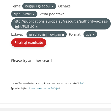
Tema:
Regije i gradovi
Oznake:
dječji vrtići
Vrsta podataka:
http://publications.europa.eu/resource/authority/access-
right/PUBLIC
Izdavači:
grad-rovinj-rovigno
Formati:
.xls
Filtriraj rezultate
Please try another search.
Također možete pristupiti ovom registru koristeći
API
(pogledajte
Dokumenаtаcijа API-jа
).