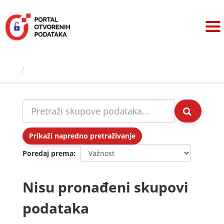
Preskoči
na
sadržaj
Skupovi podаtаkа
Prikaži napredno pretraživanje
Poredaj prema
Nisu pronađeni skupovi
podataka