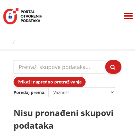
Preskoči
na
sadržaj
Skupovi podаtаkа
Prikaži napredno pretraživanje
Poredaj prema
Nisu pronađeni skupovi
podataka