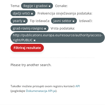
Tema:
Regije i gradovi
Oznake:
dječji vrtići
Frekvencija osvježavanja podataka:
yearly
Tip Izdavača:
Javni sektor
Izdavači:
grad-rovinj-rovigno
Vrsta podataka:
http://publications.europa.eu/resource/authority/access-
right/PUBLIC
Filtriraj rezultate
Please try another search.
Također možete pristupiti ovom registru koristeći
API
(pogledajte
Dokumenаtаcijа API-jа
).