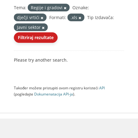
Tema:
Regije i gradovi
Oznake:
dječji vrtići
Formati:
.xls
Tip Izdavača:
Javni sektor
Filtriraj rezultate
Please try another search.
Također možete pristupiti ovom registru koristeći
API
(pogledajte
Dokumenаtаcijа API-jа
).