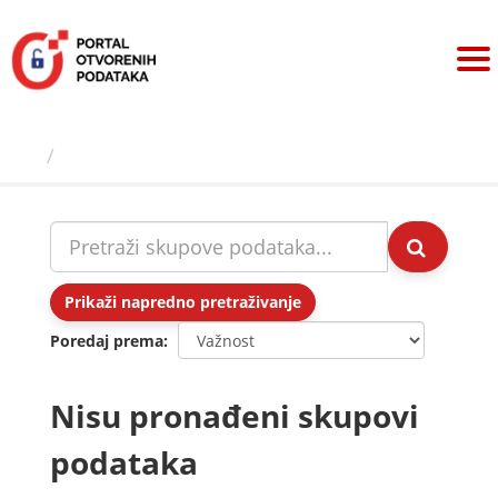
Preskoči
na
sadržaj
Skupovi podаtаkа
Prikaži napredno pretraživanje
Poredaj prema
Nisu pronađeni skupovi
podataka