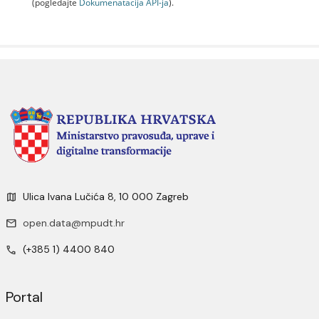
(pogledajte
Dokumenаtаcijа API-jа
).