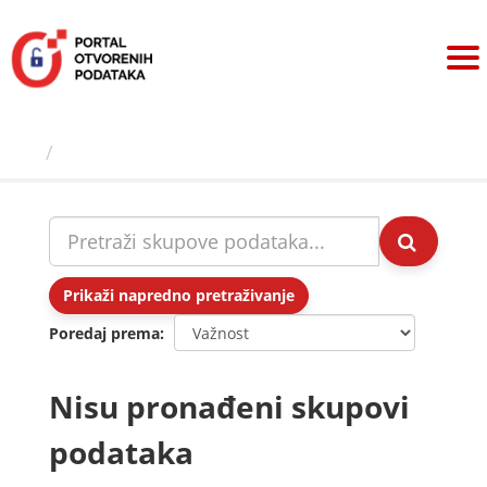
Preskoči
na
sadržaj
Skupovi podаtаkа
Prikaži napredno pretraživanje
Poredaj prema
Nisu pronađeni skupovi
podataka