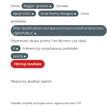
Tema:
Regije i gradovi
Oznake:
dječji vrtići
Grad Rovinj-Rovigno
Vrsta
podataka:
http://publications.europa.eu/resource/authority/access-
right/PUBLIC
Otvorenost skupa prema Tim Berners-Lee skali:
0
Frekvencija osvježavanja podataka:
yearly
Filtriraj rezultate
Please try another search.
Također možete pristupiti ovom registru koristeći
API