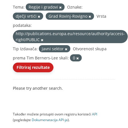
Tema:
Regije i gradovi
Oznake:
dječji vrtići
Grad Rovinj-Rovigno
Vrsta
podataka:
http://publications.europa.eu/resource/authority/access-
right/PUBLIC
Tip Izdavača:
Javni sektor
Otvorenost skupa
prema Tim Berners-Lee skali:
0
Filtriraj rezultate
Please try another search.
Također možete pristupiti ovom registru koristeći
API
(pogledajte
Dokumenаtаcijа API-jа
).