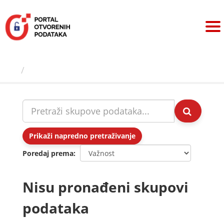
Preskoči
na
sadržaj
Skupovi podаtаkа
Prikaži napredno pretraživanje
Poredaj prema
Nisu pronađeni skupovi
podataka