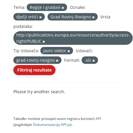
Tema:
Regije i gradovi
Oznake:
dječji vrtići
Grad Rovinj-Rovigno
Vrsta
podataka:
http://publications.europa.eu/resource/authority/access-
right/PUBLIC
Tip Izdavača:
Javni sektor
Izdavači:
grad-rovinj-rovigno
Formati:
.xls
Filtriraj rezultate
Please try another search.
Također možete pristupiti ovom registru koristeći
API
(pogledajte
Dokumenаtаcijа API-jа
).