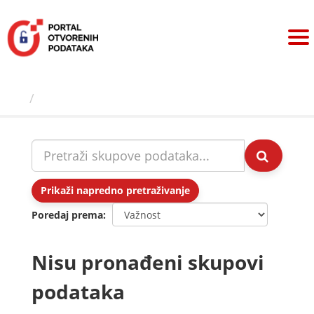
Preskoči
na
sadržaj
Skupovi podаtаkа
Prikaži napredno pretraživanje
Poredaj prema
Nisu pronađeni skupovi
podataka