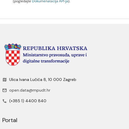
(pogledajte
Dokumenаtаcijа API-jа
).