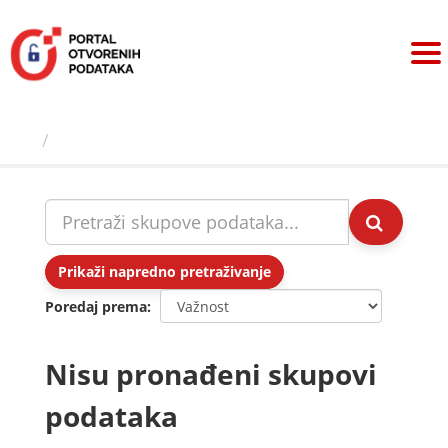
Preskoči
na
sadržaj
Skupovi podаtаkа
Prikaži napredno pretraživanje
Poredaj prema
Nisu pronađeni skupovi
podataka