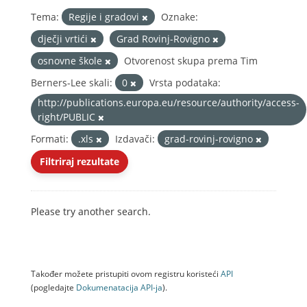
Tema:
Regije i gradovi
Oznake:
dječji vrtići
Grad Rovinj-Rovigno
osnovne škole
Otvorenost skupa prema Tim
Berners-Lee skali:
0
Vrsta podataka:
http://publications.europa.eu/resource/authority/access-
right/PUBLIC
Formati:
.xls
Izdavači:
grad-rovinj-rovigno
Filtriraj rezultate
Please try another search.
Također možete pristupiti ovom registru koristeći
API
(pogledajte
Dokumenаtаcijа API-jа
).