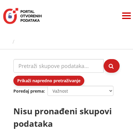
Preskoči
na
sadržaj
Skupovi podаtаkа
Prikaži napredno pretraživanje
Poredaj prema
Nisu pronađeni skupovi
podataka